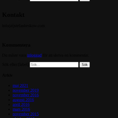
Kontakt
info(at)stefanbeskow.com
Kommentera
Du måste vara
inloggad
för att skriva en kommentar.
Sök efter:[label]
Arkiv
maj 2021
november 2019
november 2016
augusti 2016
april 2016
mars 2016
november 2015