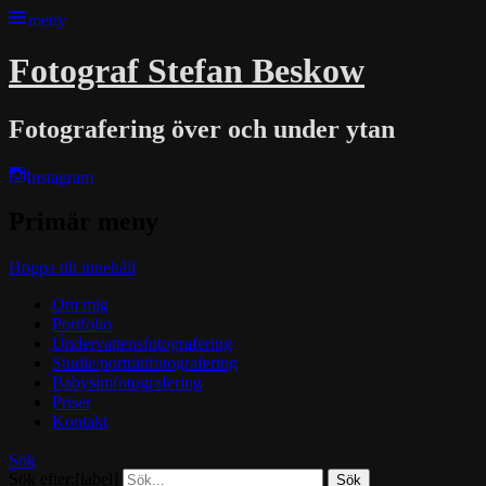
meny
Fotograf Stefan Beskow
Fotografering över och under ytan
Instagram
Primär meny
Hoppa till innehåll
Om mig
Portfolio
Undervattensfotografering
Studie/porträttfotografering
Babysimfotografering
Priser
Kontakt
Sök
Sök efter:[label]