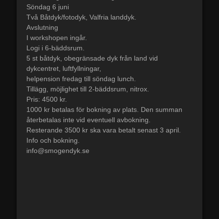
Söndag 6 juni
Två Båtdyk/fotodyk, Valfria landdyk.
Avslutning
I workshopen ingår.
Logi i 6-bäddsrum.
5 st båtdyk, obegränsade dyk från land vid
dykcentret, luftfyllningar,
helpension fredag till söndag lunch.
Tillägg, möjlighet till 2-bäddsrum, nitrox.
Pris: 4500 kr.
1000 kr betalas för bokning av plats. Den summan
återbetalas inte vid eventuell avbokning.
Resterande 3500 kr ska vara betalt senast 3 april.
Info och bokning.
info@smogendyk.se