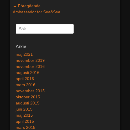
Inläggsnavigering
← Föregående
Föregående
Ambassadör för Sea&Sea!
inlägg:
Sök
efter:
[label]
Arkiv
maj 2021
november 2019
november 2016
augusti 2016
april 2016
mars 2016
november 2015
oktober 2015
augusti 2015
juni 2015
maj 2015
april 2015
mars 2015