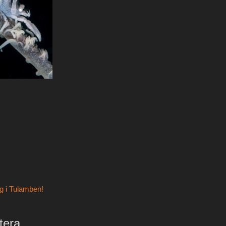
avigering
g i Tulamben!
era