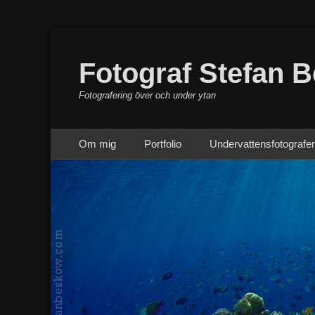
Fotograf Stefan 
Fotografering över och under ytan
Primär meny
Hoppa
Om mig
Portfolio
Undervattensfotografer
till
innehåll