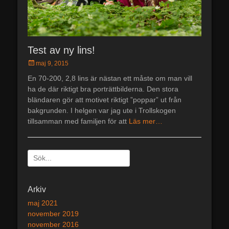
Test av ny lins!
Postades
maj 9, 2015
den
En 70-200, 2,8 lins är nästan ett måste om man vill
ha de där riktigt bra porträttbilderna. Den stora
bländaren gör att motivet riktigt ”poppar” ut från
bakgrunden. I helgen var jag ute i Trollskogen
tillsamman med familjen för att
Läs mer…
Sök
efter:
[label]
Arkiv
maj 2021
november 2019
november 2016