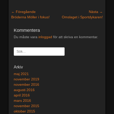
Inläggsnavigering
← Föregående
Nästa →
Föregående
Bröderna Möller i fokus!
Nästa
Omslaget i Sportdykaren!
inlägg:
inlägg:
Kommentera
Du måste vara
inloggad
för att skriva en kommentar.
Sök
efter:
[label]
Arkiv
maj 2021
november 2019
november 2016
augusti 2016
april 2016
mars 2016
november 2015
oktober 2015